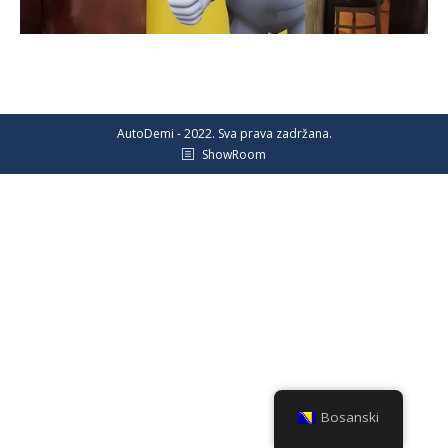
AutoDemi - 2022. Sva prava zadržana.
ShowRoom
Bosanski