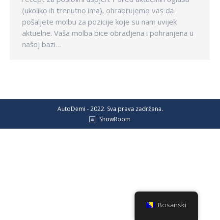
(ukoliko ih trenutno ima), ohrabrujemo vas da
pošaljete molbu za pozicije koje su nam uvijek
aktuelne. Vaša molba bice obradjena i pohranjena u
našoj bazi…
AutoDemi - 2022. Sva prava zadržana.
ShowRoom
Bosanski