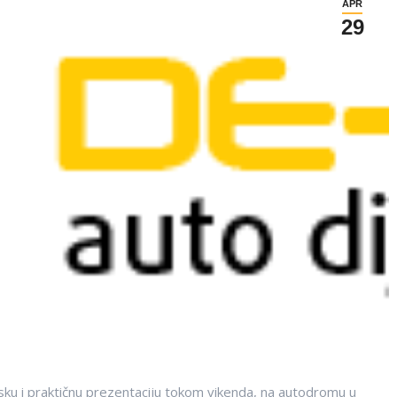
APR
29
u i praktičnu prezentaciju tokom vikenda, na autodromu u