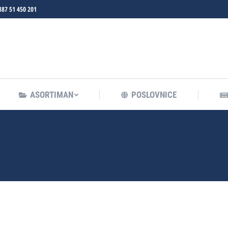
387 51 450 201
ASORTIMAN
POSLOVNICE
ASORTIMAN
POSLOVNICE
roe amortizere, Nezavisne
Y