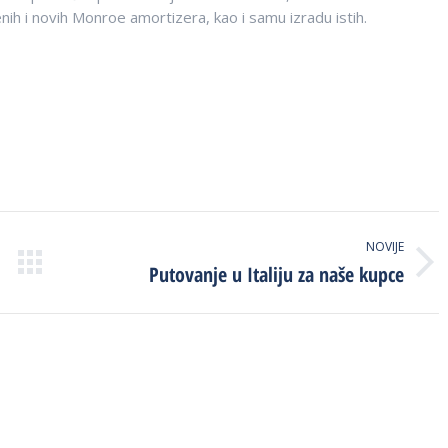
ih i novih Monroe amortizera, kao i samu izradu istih.
NOVIJE
Putovanje u Italiju za naše kupce
Next
post: