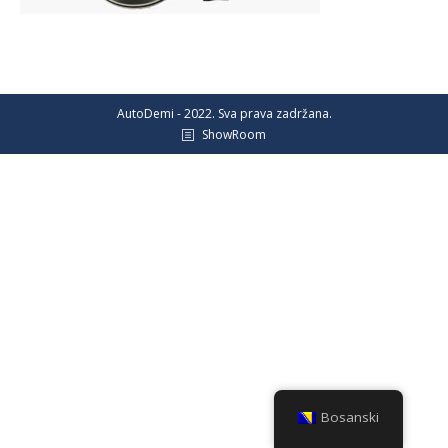
AutoDemi - 2022. Sva prava zadržana.
ShowRoom
Bosanski