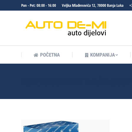
Pon - Pet: 08:00 - 16:00
Veljka Mlađenovića 12, 78000 Banja Luka
+
POČETNA
KOMPANIJA
POČETNA
KOMPANIJA
KOLBENSCHMIDTweb2-300×