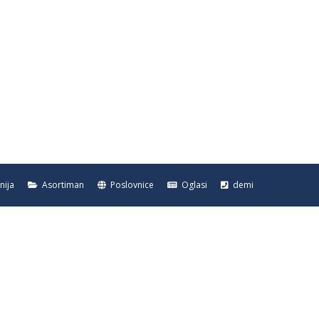
ija
Asortiman
Poslovnice
Oglasi
demi