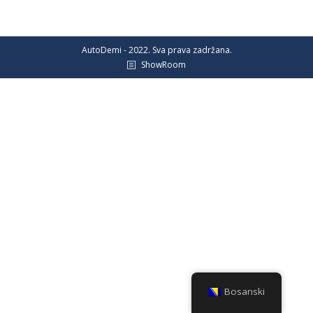
AutoDemi - 2022. Sva prava zadržana.
ShowRoom
Bosanski