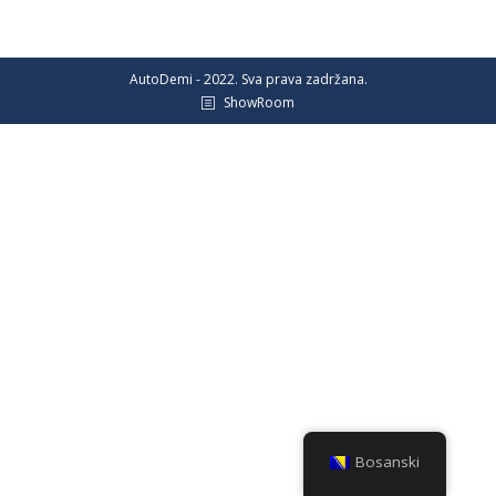
AutoDemi - 2022. Sva prava zadržana.
ShowRoom
Bosanski