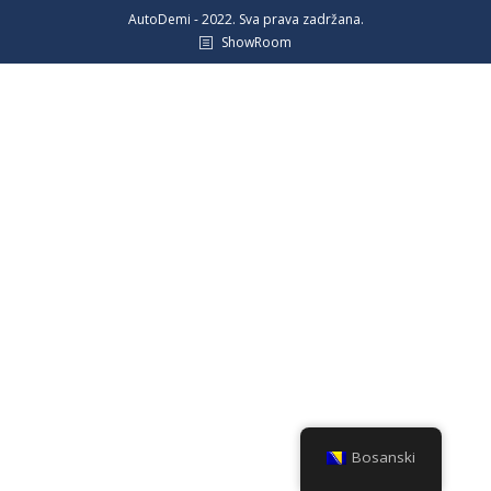
AutoDemi - 2022. Sva prava zadržana.
ShowRoom
Bosanski