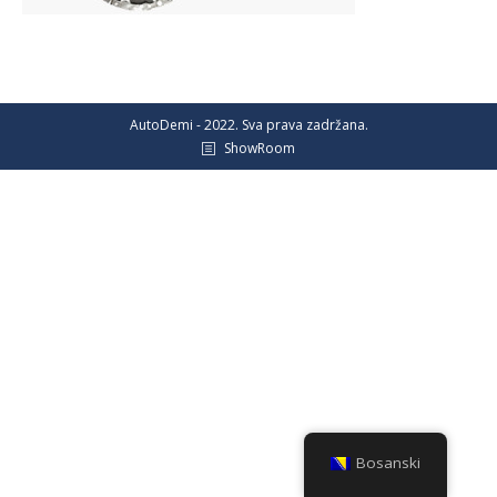
AutoDemi - 2022. Sva prava zadržana.
ShowRoom
Bosanski