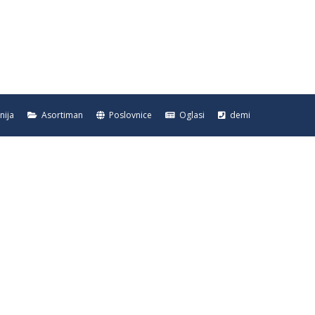
ija
Asortiman
Poslovnice
Oglasi
demi