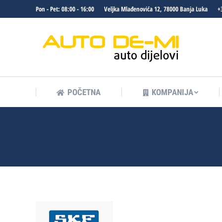
Pon - Pet: 08:00 - 16:00
Veljka Mlađenovića 12, 78000 Banja Luka
+
POČETNA
KOMPANIJA
POČETNA
KOMPANIJA
SKF-final