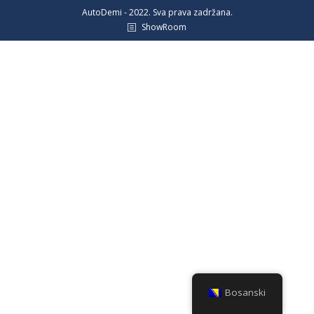
AutoDemi - 2022. Sva prava zadržana.
ShowRoom
Bosanski