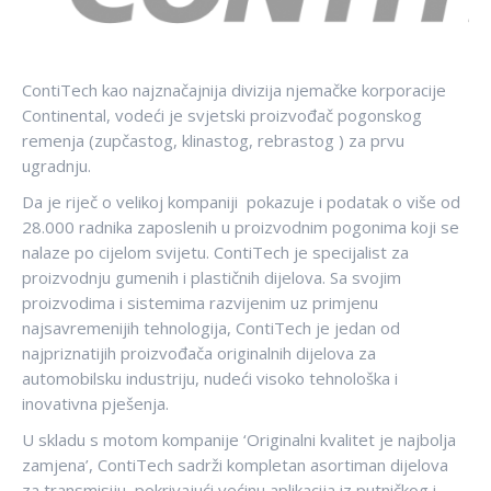
ContiTech kao najznačajnija divizija njemačke korporacije
Continental, vodeći je svjetski proizvođač pogonskog
remenja (zupčastog, klinastog, rebrastog ) za prvu
ugradnju.
Da je riječ o velikoj kompaniji pokazuje i podatak o više od
28.000 radnika zaposlenih u proizvodnim pogonima koji se
nalaze po cijelom svijetu. ContiTech je specijalist za
proizvodnju gumenih i plastičnih dijelova. Sa svojim
proizvodima i sistemima razvijenim uz primjenu
najsavremenijih tehnologija, ContiTech je jedan od
najpriznatijih proizvođača originalnih dijelova za
automobilsku industriju, nudeći visoko tehnološka i
inovativna pješenja.
U skladu s motom kompanije ‘Originalni kvalitet je najbolja
zamjena’, ContiTech sadrži kompletan asortiman dijelova
za transmisiju, pokrivajući većinu aplikacija iz putničkog i