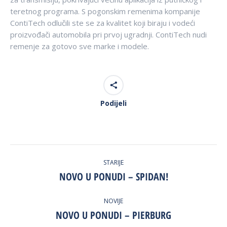
teretnog programa. S pogonskim remenima kompanije
ContiTech odlučili ste se za kvalitet koji biraju i vodeći
proizvođači automobila pri prvoj ugradnji. ContiTech nudi
remenje za gotovo sve marke i modele.
Podijeli
Post
STARIJE
navigation
NOVO U PONUDI – SPIDAN!
Previous
post:
NOVIJE
NOVO U PONUDI – PIERBURG
Next
post: