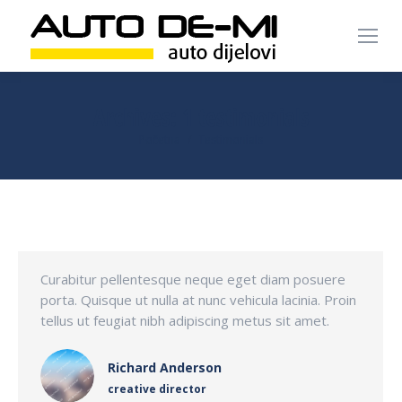
Archives:
1 testimonials
You are here:
Početna
Testimonials
Curabitur pellentesque neque eget diam posuere
porta. Quisque ut nulla at nunc vehicula lacinia. Proin
tellus ut feugiat nibh adipiscing metus sit amet.
Richard Anderson
creative director