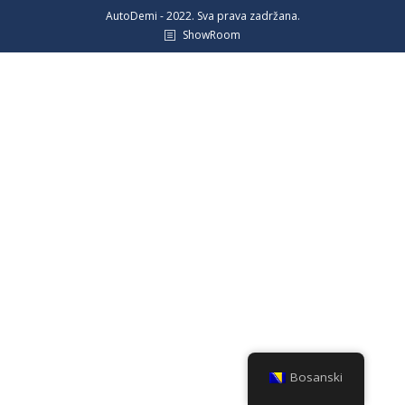
AutoDemi - 2022. Sva prava zadržana.
ShowRoom
Bosanski