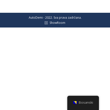
AutoDemi - 2022. Sva prava zadržana.
ShowRoom
Bosanski