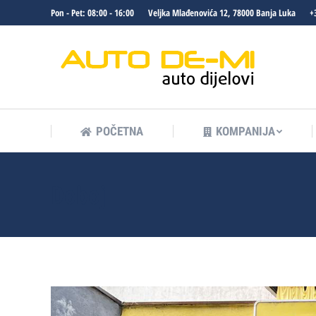
Pon - Pet: 08:00 - 16:00
Veljka Mlađenovića 12, 78000 Banja Luka
+
POČETNA
KOMPANIJA
POČETNA
KOMPANIJA
Doboj