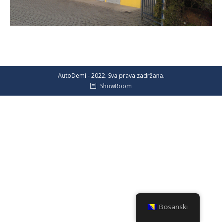
AutoDemi - 2022. Sva prava zadržana.
ShowRoom
Bosanski