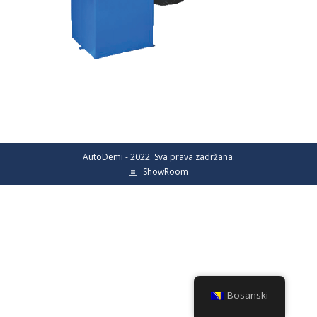
AutoDemi - 2022. Sva prava zadržana.
ShowRoom
Bosanski