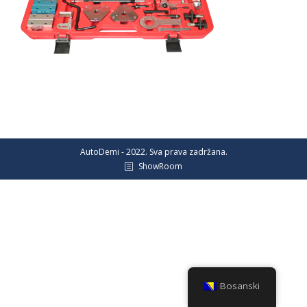
AutoDemi - 2022. Sva prava zadržana.
ShowRoom
Bosanski