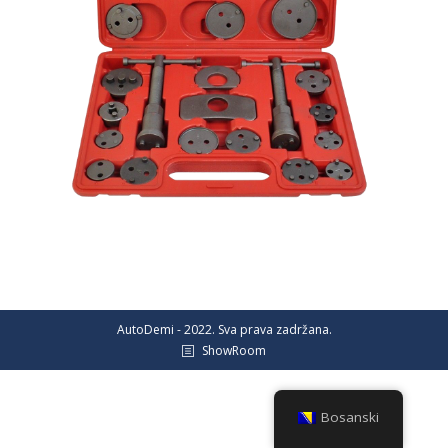
AutoDemi - 2022. Sva prava zadržana.
ShowRoom
Bosanski