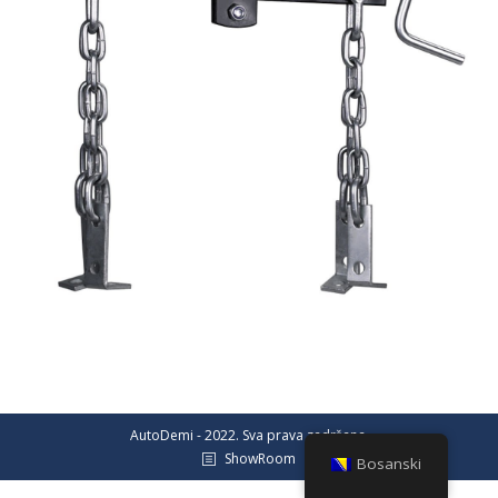
AutoDemi - 2022. Sva prava zadržana.
ShowRoom
Bosanski