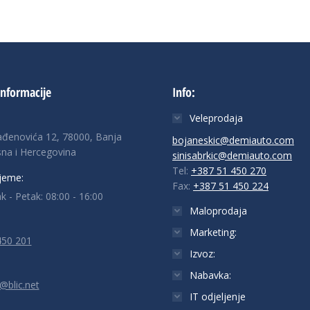
informacije
Info:
Veleprodaja
ađenovića 12, 78000, Banja
bojaneskic@demiauto.com
na i Hercegovina
sinisabrkic@demiauto.com
Tel:
+387 51 450 270
jeme:
Fax:
+387 51 450 224
k - Petak: 08:00 - 16:00
Maloprodaja
Marketing:
450 201
Izvoz:
Nabavka:
@blic.net
IT odjeljenje