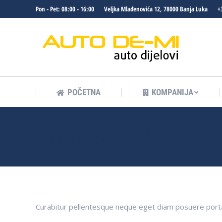
Pon - Pet: 08:00 - 16:00
Veljka Mlađenovića 12, 78000 Banja Luka
+
POČETNA
KOMPANIJA
POČETNA
KOMPANIJA
Jennifer Greenfield
Curabitur pellentesque neque eget diam posuere porta 