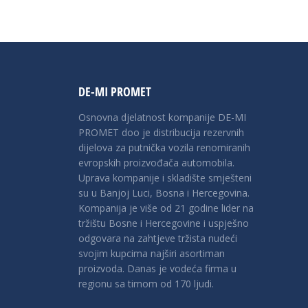
DE-MI PROMET
Osnovna djelatnost kompanije DE-MI
PROMET doo je distribucija rezervnih
dijelova za putnička vozila renomiranih
evropskih proizvođača automobila.
Uprava kompanije i skladište smješteni
su u Banjoj Luci, Bosna i Hercegovina.
Kompanija je više od 21 godine lider na
tržištu Bosne i Hercegovine i uspješno
odgovara na zahtjeve tržista nudeći
svojim kupcima najširi asortiman
proizvoda. Danas je vodeća firma u
regionu sa timom od 170 ljudi.