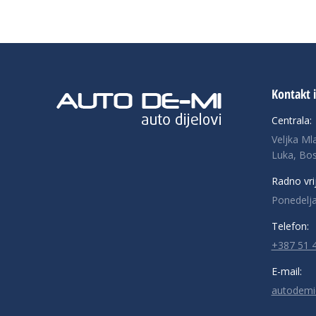
Kontakt 
Centrala:
Veljka Ml
Luka, Bos
Radno vri
Ponedelja
Telefon:
+387 51 
E-mail:
autodemi