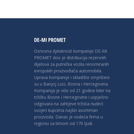
DE-MI PROMET
Osnovna djelatnost kompanije DE-MI
PROMET doo je distribucija rezervnih
dijelova za putnička vozila renomiranih
evropskih proizvođača automobila.
Uprava kompanije i skladište smješteni
su u Banjoj Luci, Bosna i Hercegovina.
Kompanija je više od 21 godine lider na
tržištu Bosne i Hercegovine i uspješno
odgovara na zahtjeve tržista nudeći
svojim kupcima najširi asortiman
proizvoda. Danas je vodeća firma u
regionu sa timom od 170 ljudi.