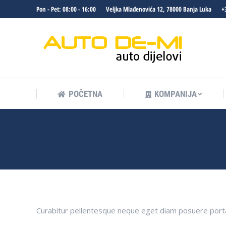
Pon - Pet: 08:00 - 16:00
Veljka Mlađenovića 12, 78000 Banja Luka
+
POČETNA
KOMPANIJA
POČETNA
KOMPANIJA
Richard Anderson
Curabitur pellentesque neque eget diam posuere porta. Q