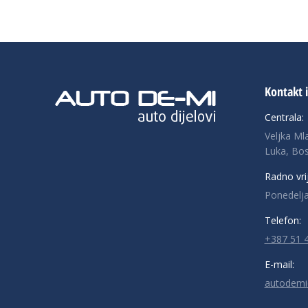
Kontakt 
Centrala:
Veljka Ml
Luka, Bos
Radno vri
Ponedelja
Telefon:
+387 51 
E-mail:
autodemi