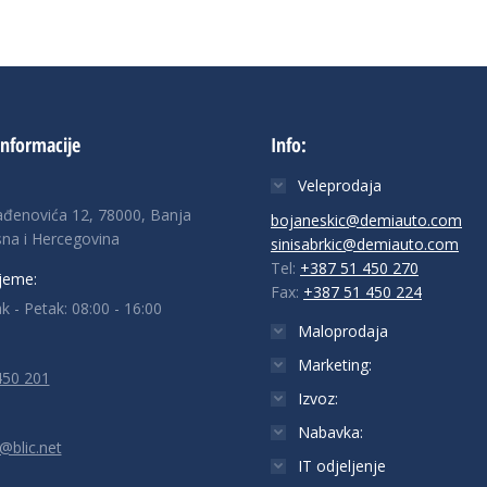
informacije
Info:
Veleprodaja
ađenovića 12, 78000, Banja
bojaneskic@demiauto.com
na i Hercegovina
sinisabrkic@demiauto.com
Tel:
+387 51 450 270
jeme:
Fax:
+387 51 450 224
k - Petak: 08:00 - 16:00
Maloprodaja
Marketing:
450 201
Izvoz:
Nabavka:
@blic.net
IT odjeljenje