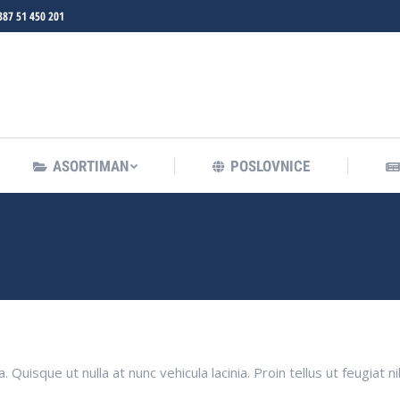
387 51 450 201
ASORTIMAN
POSLOVNICE
ASORTIMAN
POSLOVNICE
uisque ut nulla at nunc vehicula lacinia. Proin tellus ut feugiat n