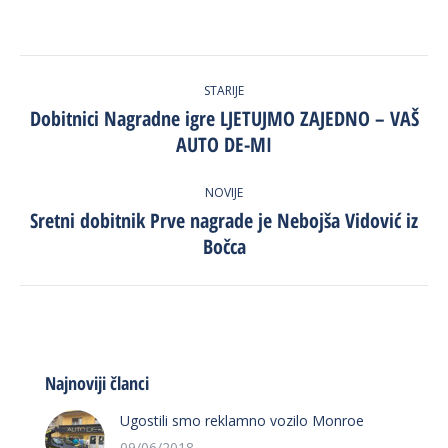
Post
STARIJE
navigation
Dobitnici Nagradne igre LJETUJMO ZAJEDNO – VAŠ
Previous
AUTO DE-MI
post:
NOVIJE
Sretni dobitnik Prve nagrade je Nebojša Vidović iz
Next
Bočca
post:
Najnoviji članci
Ugostili smo reklamno vozilo Monroe
09/06/2018