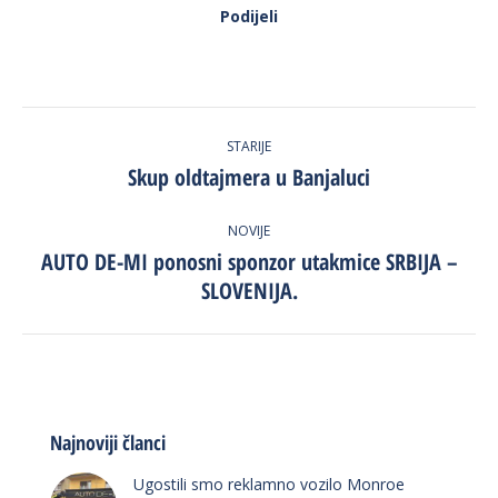
Podijeli
Post
STARIJE
navigation
Skup oldtajmera u Banjaluci
Previous
post:
NOVIJE
AUTO DE-MI ponosni sponzor utakmice SRBIJA –
Next
SLOVENIJA.
post:
Najnoviji članci
Ugostili smo reklamno vozilo Monroe