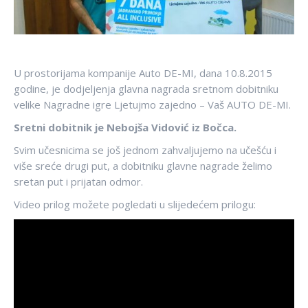
U prostorijama kompanije Auto DE-MI, dana 10.8.2015
godine, je dodjeljenja glavna nagrada sretnom dobitniku
velike Nagradne igre Ljetujmo zajedno – Vaš AUTO DE-MI.
Sretni dobitnik je Nebojša Vidović iz Bočca.
Svim učesnicima se još jednom zahvaljujemo na učešću i
više sreće drugi put, a dobitniku glavne nagrade želimo
sretan put i prijatan odmor.
Video prilog možete pogledati u slijedećem prilogu: